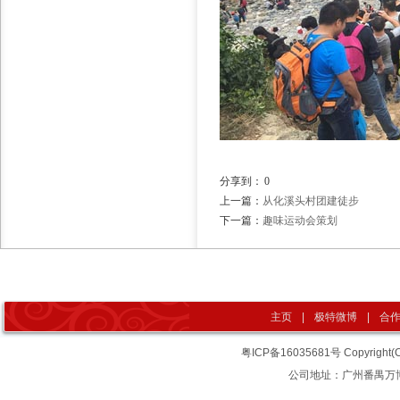
分享到：
0
上一篇：
从化溪头村团建徒步
下一篇：
趣味运动会策划
主页
|
极特微博
|
合
粤ICP备16035681号
Copyrigh
公司地址：广州番禺万博汇智