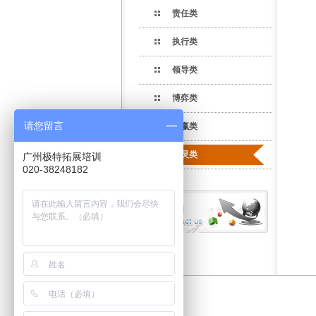
责任类
执行类
领导类
博弈类
请您留言
共赢类
心灵类
广州极特拓展培训
020-38248182