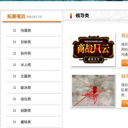
领导类
拓展项目
PROJECTS
沟通类
商
目标类
项目
用给
协作类
沟通
水上类
核
主题类
项目
破冰类
队要
而，
信任类
创新类
趣味类