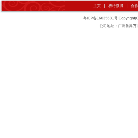
主页
|
极特微博
|
合
粤ICP备16035681号
Copyrigh
公司地址：广州番禺万博汇智