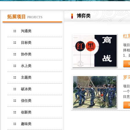
博弈类
拓展项目
PROJECTS
沟通类
红
目标类
项目
择相
协作类
1、
水上类
罗
主题类
项目
破冰类
一个
目意
信任类
创新类
趣味类