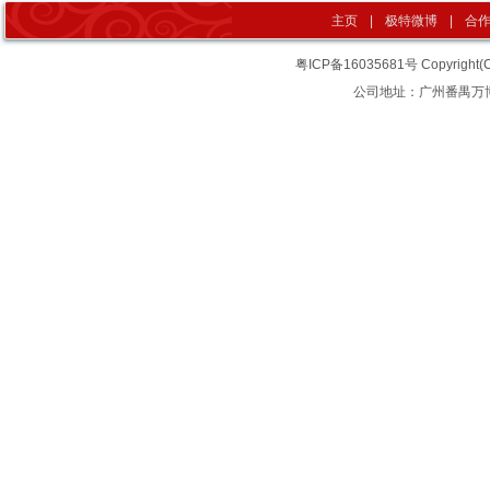
主页
|
极特微博
|
合
粤ICP备16035681号
Copyrigh
公司地址：广州番禺万博汇智