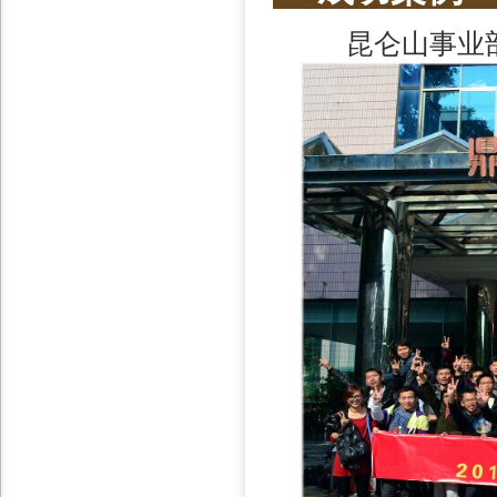
昆仑山事业